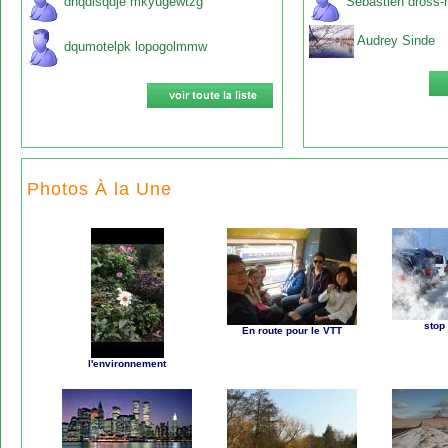
dnqdisqdje mkyugewtzg
Sebastien dross-
Audrey Sinde
dqumotelpk lopogolmmw
Photos À la Une
stop 
En route pour le VTT
l'environnement