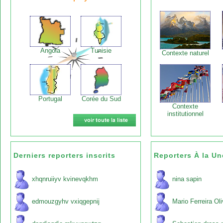
Angola
Tunisie
Contexte naturel
Portugal
Corée du Sud
Contexte
institutionnel
Derniers reporters inscrits
Reporters À la Un
xhqnruiiyv kvinevqkhm
nina sapin
edmouzgyhv vxiqgepnij
Mario Ferreira Oli