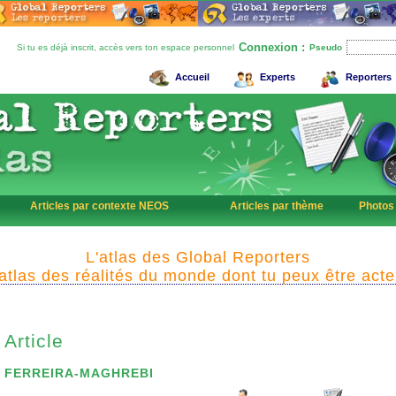
Connexion :
Si tu es déjà inscrit, accès vers ton espace personnel
Pseudo
Accueil
Experts
Reporters
Articles par contexte NEOS
Articles par thème
Photos
L'atlas des Global Reporters
'atlas des réalités du monde dont tu peux être acte
Article
a FERREIRA-MAGHREBI