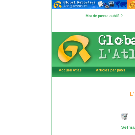
Mot de passe oublié ?
Accueil Atlas
Articles par pays
L
Selm