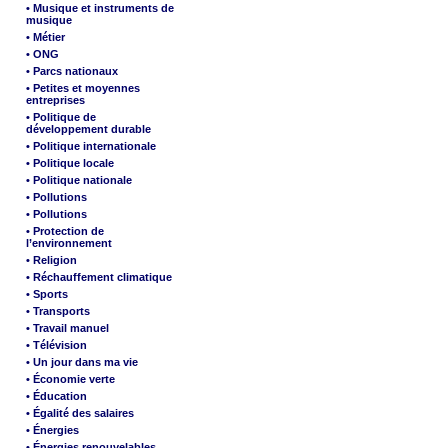
• Musique et instruments de
musique
• Métier
• ONG
• Parcs nationaux
• Petites et moyennes
entreprises
• Politique de
développement durable
• Politique internationale
• Politique locale
• Politique nationale
• Pollutions
• Pollutions
• Protection de
l’environnement
• Religion
• Réchauffement climatique
• Sports
• Transports
• Travail manuel
• Télévision
• Un jour dans ma vie
• Économie verte
• Éducation
• Égalité des salaires
• Énergies
• Énergies renouvelables