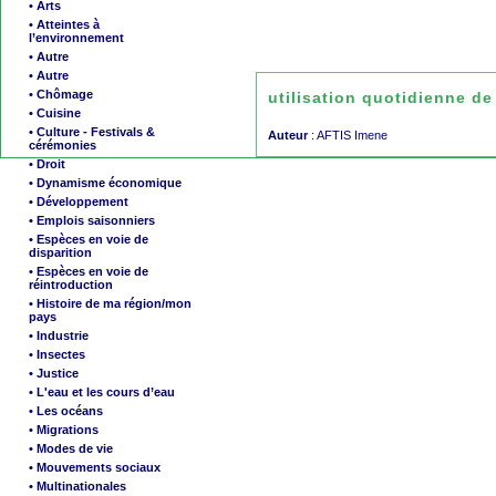
• Arts
• Atteintes à
l’environnement
• Autre
• Autre
• Chômage
utilisation quotidienne d
• Cuisine
• Culture - Festivals &
Auteur
: AFTIS Imene
cérémonies
• Droit
• Dynamisme économique
• Développement
• Emplois saisonniers
• Espèces en voie de
disparition
• Espèces en voie de
réintroduction
• Histoire de ma région/mon
pays
• Industrie
• Insectes
• Justice
• L'eau et les cours d’eau
• Les océans
• Migrations
• Modes de vie
• Mouvements sociaux
• Multinationales