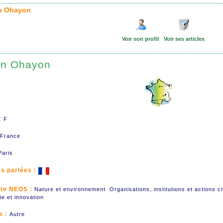
en Ohayon
Voir son profil
Voir ses articles
en Ohayon
:
F
France
Paris
s parlées :
te NEOS :
Nature et environnement Organisations, institutions et actions c
e et innovation
s :
Autre