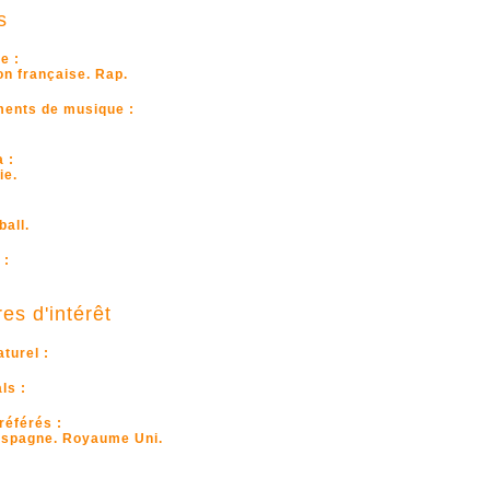
s
e :
n française. Rap.
ments de musique :
 :
ie.
ball.
 :
es d'intérêt
turel :
ls :
référés :
 Espagne. Royaume Uni.