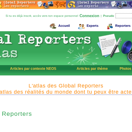
Connexion :
Si tu es déjà inscrit, accès vers ton espace personnel
Pseudo
Accueil
Experts
Reporters
Articles par contexte NEOS
Articles par thème
Photos
L'atlas des Global Reporters
'atlas des réalités du monde dont tu peux être acte
Reporters
l