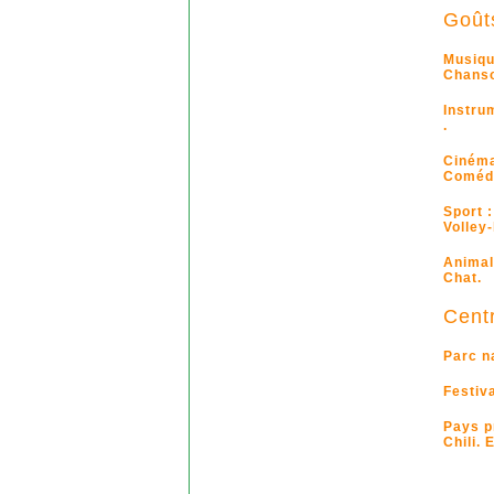
Goût
Musiqu
Chanso
Instru
.
Cinéma
Coméd
Sport :
Volley-
Animal
Chat.
Centr
Parc na
Festiva
Pays p
Chili.