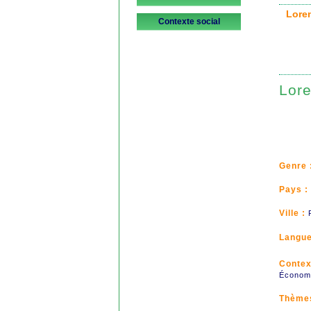
Lor
Contexte social
Lor
Genre 
Pays :
Ville :
Langue
Contex
Économi
Thème