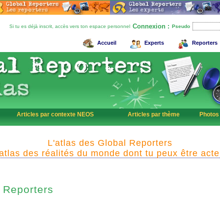
Connexion :
Si tu es déjà inscrit, accès vers ton espace personnel
Pseudo
Accueil
Experts
Reporters
Articles par contexte NEOS
Articles par thème
Photos
L'atlas des Global Reporters
'atlas des réalités du monde dont tu peux être acte
Reporters
l