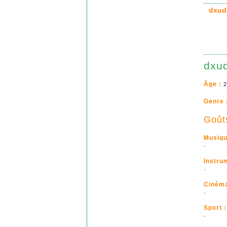
dxud
dxu
Âge :
2
Genre 
Goût
Musiqu
.
Instru
.
Cinéma
.
Sport :
.