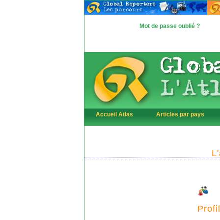
Mot de passe oublié ?
Accueil Atlas
Articles par pays
L
Profi