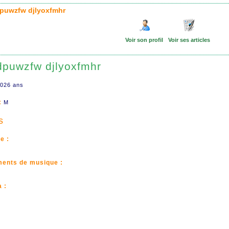
puwzfw djlyoxfmhr
Voir son profil
Voir ses articles
dpuwzfw djlyoxfmhr
026 ans
:
M
s
e :
ments de musique :
 :