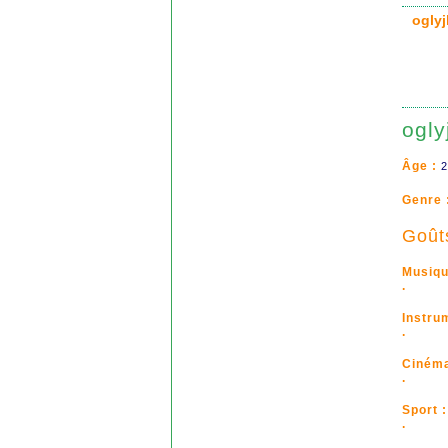
ogly
ogl
Âge :
2
Genre 
Goût
Musiqu
.
Instru
.
Cinéma
.
Sport :
.