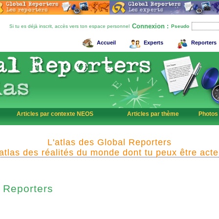
Connexion :
Si tu es déjà inscrit, accès vers ton espace personnel
Pseudo
Accueil
Experts
Reporters
Articles par contexte NEOS
Articles par thème
Photos
L'atlas des Global Reporters
'atlas des réalités du monde dont tu peux être acte
Reporters
l