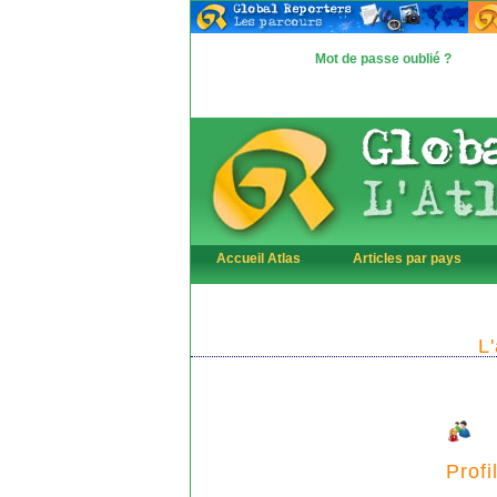
Mot de passe oublié ?
Accueil Atlas
Articles par pays
L
Profi