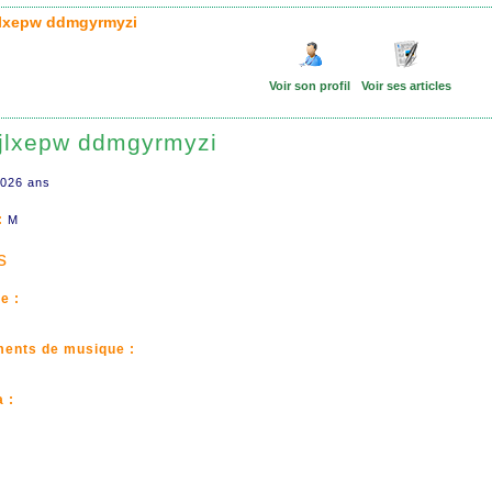
jlxepw ddmgyrmyzi
Voir son profil
Voir ses articles
yjlxepw ddmgyrmyzi
026 ans
:
M
s
e :
ments de musique :
 :