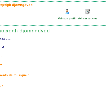
htqxdgh djomngdvdd
Voir son profil
Voir ses articles
htqxdgh djomngdvdd
026 ans
:
M
s
e :
ments de musique :
 :