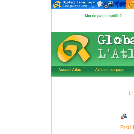
Mot de passe oublié ?
Accueil Atlas
Articles par pays
L
Profi