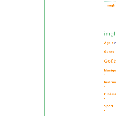
img
img
Âge :
2
Genre 
Goût
Musiqu
.
Instru
.
Cinéma
.
Sport :
.