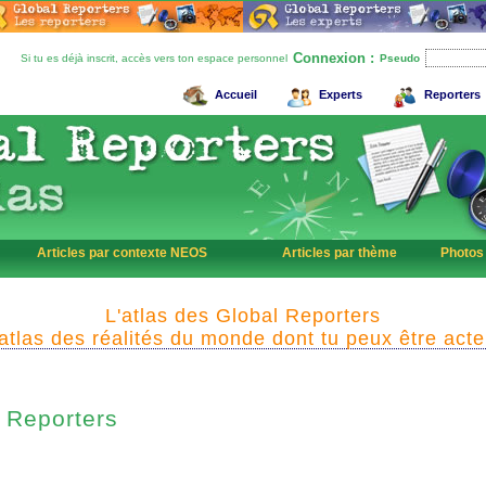
Connexion :
Si tu es déjà inscrit, accès vers ton espace personnel
Pseudo
Accueil
Experts
Reporters
Articles par contexte NEOS
Articles par thème
Photos
L'atlas des Global Reporters
'atlas des réalités du monde dont tu peux être acte
Reporters
l