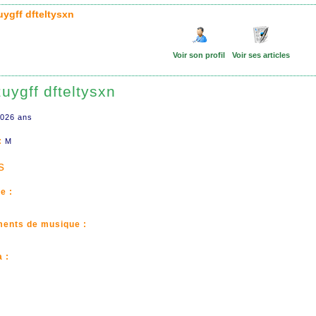
zuygff dfteltysxn
Voir son profil
Voir ses articles
zuygff dfteltysxn
026 ans
:
M
s
e :
ments de musique :
 :