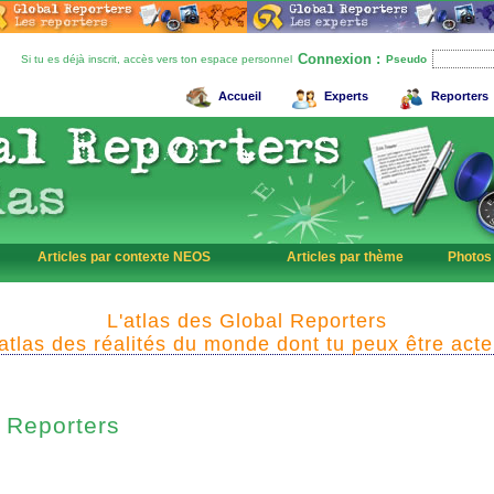
Connexion :
Si tu es déjà inscrit, accès vers ton espace personnel
Pseudo
Accueil
Experts
Reporters
Articles par contexte NEOS
Articles par thème
Photos
L'atlas des Global Reporters
'atlas des réalités du monde dont tu peux être acte
Reporters
l