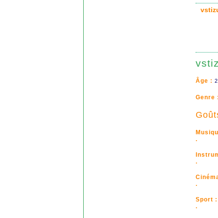
vsti
vsti
Âge :
2
Genre 
Goût
Musiqu
.
Instru
.
Cinéma
.
Sport :
.