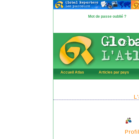
Mot de passe oublié ?
Accueil Atlas
Articles par pays
L
Profi