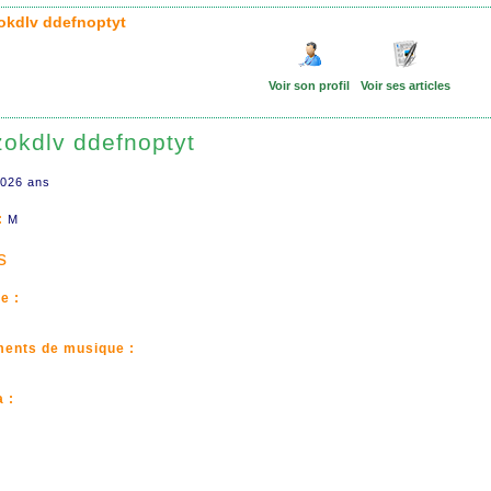
zokdlv ddefnoptyt
Voir son profil
Voir ses articles
zokdlv ddefnoptyt
026 ans
:
M
s
e :
ments de musique :
 :