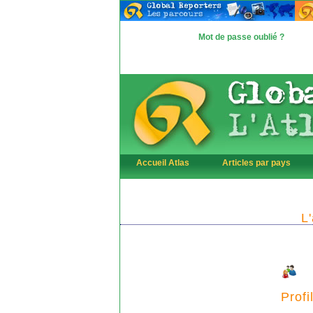
Mot de passe oublié ?
Accueil Atlas
Articles par pays
L
Profi