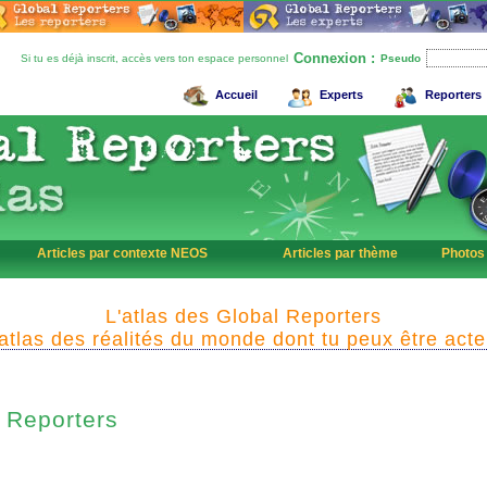
Connexion :
Si tu es déjà inscrit, accès vers ton espace personnel
Pseudo
Accueil
Experts
Reporters
Articles par contexte NEOS
Articles par thème
Photos
L'atlas des Global Reporters
'atlas des réalités du monde dont tu peux être acte
Reporters
l