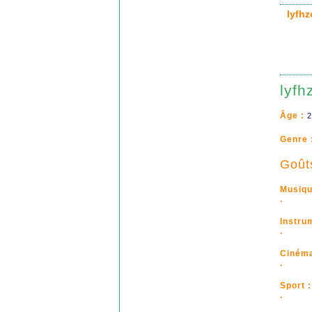
lyfh
lyfh
Âge :
2
Genre 
Goût
Musiqu
.
Instru
.
Cinéma
.
Sport :
.