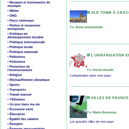
• Musique et instruments de
musique
• Métier
OLD TOWN À CRAC
• ONG
• Parcs nationaux
• Petites et moyennes
Par
Anita anitaswitala
entreprises
• Politique de
développement durable
• Politique internationale
• Politique locale
• Politique nationale
L'URBANISATION E
• Pollutions
• Pollutions
• Protection de
Par
louise moulin
l’environnement
• Religion
L’urbanisation dans mon pays
• Réchauffement climatique
• Sports
• Transports
• Travail manuel
VILLES DE FRANCE
• Télévision
• Un jour dans ma vie
• Économie verte
Par
Mario Kersimon
• Éducation
• Égalité des salaires
Les grandes villes de mon pays
• Énergies
• Énergies renouvelables