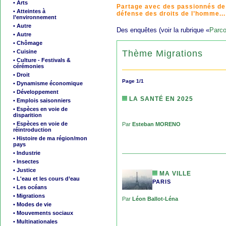
• Arts
Partage avec des passionnés de
• Atteintes à
défense des droits de l’homme...
l’environnement
• Autre
Des enquêtes (voir la rubrique «
Parco
• Autre
• Chômage
Thème Migrations
• Cuisine
• Culture - Festivals &
cérémonies
• Droit
Page 1/1
• Dynamisme économique
• Développement
LA SANTÉ EN 2025
• Emplois saisonniers
• Espèces en voie de
disparition
• Espèces en voie de
Par
Esteban MORENO
réintroduction
• Histoire de ma région/mon
pays
• Industrie
• Insectes
• Justice
MA VILLE
• L'eau et les cours d’eau
PARIS
• Les océans
• Migrations
Par
Léon Ballot-Léna
• Modes de vie
• Mouvements sociaux
• Multinationales