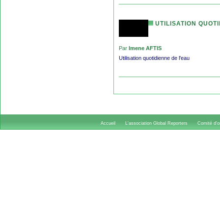
UTILISATION QUOTI
Par
Imene AFTIS
Utilisation quotidienne de l'eau
Accueil
L'association Global Reporters
Comité d'or