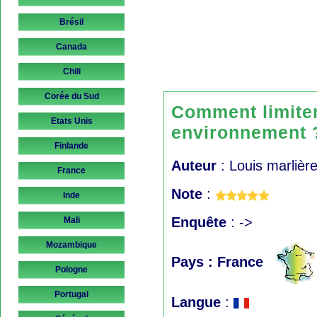
Brésil
Canada
Chili
Corée du Sud
Comment limiter
Etats Unis
environnemen
Finlande
Auteur
: Louis marlièr
France
Note
:
Inde
Enquête
: ->
Mali
Mozambique
Pays : France
Pologne
Portugal
Langue
: