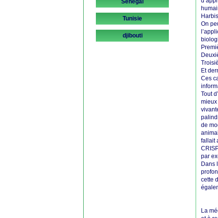
d’appr
Sénégal
humain
Harbis
Tunisie
On peu
l’appl
djibouti
biolog
Premiè
Deuxiè
Troisi
Et der
Ces ca
inform
Tout d
mieux 
vivant
palind
de mod
animal
fallai
CRISPR
par ex
Dans l
profon
cette 
égalem
La méd