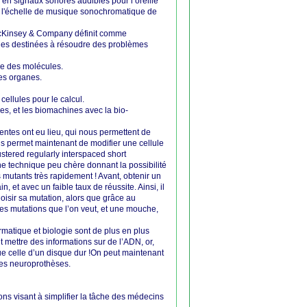
» en signaux sonores audibles pour l’oreille
r l'échelle de musique sonochromatique de
 McKinsey & Company définit comme
ogies destinées à résoudre des problèmes
rie des molécules.
es organes.
cellules pour le calcul.
es, et les biomachines avec la bio-
tes ont eu lieu, qui nous permettent de
s permet maintenant de modifier une cellule
stered regularly interspaced short
ne technique peu chère donnant la possibilité
mutants très rapidement ! Avant, obtenir un
 et avec un faible taux de réussite. Ainsi, il
oisir sa mutation, alors que grâce au
les mutations que l’on veut, et une mouche,
rmatique et biologie sont de plus en plus
mettre des informations sur de l’ADN, or,
ue celle d’un disque dur !On peut maintenant
des neuroprothèses.
s visant à simplifier la tâche des médecins