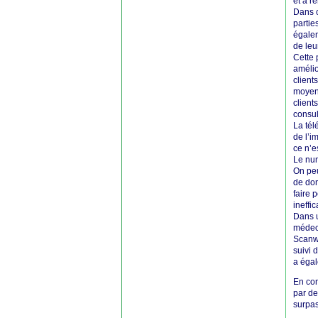
et à r
Dans c
partie
égalem
de leu
Cette 
amélio
client
moyenn
client
consul
La tél
de l’i
ce n’e
Le num
On peu
de don
faire 
ineffi
Dans u
médeci
Scanwa
suivi 
a égal
En con
par de
surpas