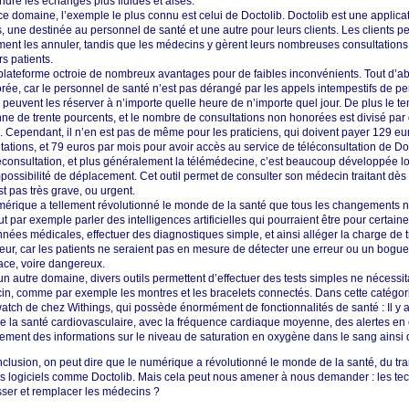
endre les échanges plus fluides et aisés.
e domaine, l’exemple le plus connu est celui de Doctolib. Doctolib est une applica
s, une destinée au personnel de santé et une autre pour leurs clients. Les clients p
ent les annuler, tandis que les médecins y gèrent leurs nombreuses consultations,
rs patients.
plateforme octroie de nombreux avantages pour de faibles inconvénients. Tout d’a
rée, car le personnel de santé n’est pas dérangé par les appels intempestifs de pe
s peuvent les réserver à n’importe quelle heure de n’importe quel jour. De plus le te
e de trente pourcents, et le nombre de consultations non honorées est divisé par qu
s. Cependant, il n’en est pas de même pour les praticiens, qui doivent payer 129 eu
tations, et 79 euros par mois pour avoir accès au service de téléconsultation de Doc
éconsultation, et plus généralement la télémédecine, c’est beaucoup développée l
mpossibilité de déplacement. Cet outil permet de consulter son médecin traitant dè
st pas très grave, ou urgent.
érique a tellement révolutionné le monde de la santé que tous les changements ne
t par exemple parler des intelligences artificielles qui pourraient être pour certa
nées médicales, effectuer des diagnostiques simple, et ainsi alléger la charge de tr
peur, car les patients ne seraient pas en mesure de détecter une erreur ou un bogue,
cace, voire dangereux.
n autre domaine, divers outils permettent d’effectuer des tests simples ne nécessi
n, comme par exemple les montres et les bracelets connectés. Dans cette catégor
tch de chez Withings, qui possède énormément de fonctionnalités de santé : Il y a 
de la santé cardiovasculaire, avec la fréquence cardiaque moyenne, des alertes e
ement des informations sur le niveau de saturation en oxygène dans le sang ainsi q
clusion, on peut dire que le numérique a révolutionné le monde de la santé, du tr
s logiciels comme Doctolib. Mais cela peut nous amener à nous demander : les techn
ser et remplacer les médecins ?