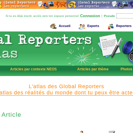
Connexion :
Si tu es déjà inscrit, accès vers ton espace personnel
Pseudo
Accueil
Experts
Reporters
Articles par contexte NEOS
Articles par thème
Photos
L'atlas des Global Reporters
'atlas des réalités du monde dont tu peux être acte
Article
F