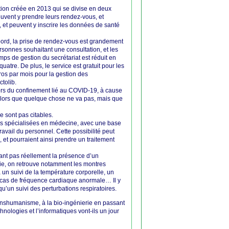
tion créée en 2013 qui se divise en deux
euvent y prendre leurs rendez-vous, et
 et peuvent y inscrire les données de santé
bord, la prise de rendez-vous est grandement
rsonnes souhaitant une consultation, et les
mps de gestion du secrétariat est réduit en
atre. De plus, le service est gratuit pour les
ros par mois pour la gestion des
tolib.
ors du confinement lié au COVID-19, à cause
s lors que quelque chose ne va pas, mais que
 sont pas citables.
ines spécialisées en médecine, avec une base
avail du personnel. Cette possibilité peut
 et pourraient ainsi prendre un traitement
tant pas réellement la présence d’un
ie, on retrouve notamment les montres
un suivi de la température corporelle, un
n cas de fréquence cardiaque anormale… Il y
u’un suivi des perturbations respiratoires.
anshumanisme, à la bio-ingénierie en passant
ologies et l’informatiques vont-ils un jour