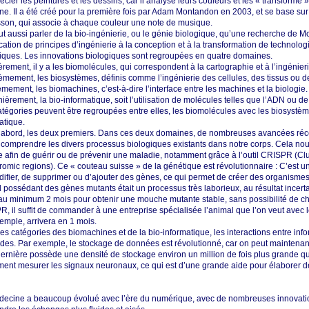
écier les peintures et les dessins, car il analyse leurs couleurs et les « transforme 
e. Il a été créé pour la première fois par Adam Montandon en 2003, et se base su
son, qui associe à chaque couleur une note de musique.
t aussi parler de la bio-ingénierie, ou le génie biologique, qu’une recherche de
ication de principes d’ingénierie à la conception et à la transformation de technol
iques. Les innovations biologiques sont regroupées en quatre domaines.
rement, il y a les biomolécules, qui correspondent à la cartographie et à l’ingénie
mement, les biosystèmes, définis comme l’ingénierie des cellules, des tissus ou d
èmement, les biomachines, c’est-à-dire l’interface entre les machines et la biologie.
nièrement, la bio-informatique, soit l’utilisation de molécules telles que l’ADN ou de 
tégories peuvent être regroupées entre elles, les biomolécules avec les biosystèm
atique.
’abord, les deux premiers. Dans ces deux domaines, de nombreuses avancées récen
comprendre les divers processus biologiques existants dans notre corps. Cela nou
e afin de guérir ou de prévenir une maladie, notamment grâce à l’outil CRISPR (Clu
romic regions). Ce « couteau suisse » de la génétique est révolutionnaire : C’est u
ifier, de supprimer ou d’ajouter des gènes, ce qui permet de créer des organismes 
 possédant des gènes mutants était un processus très laborieux, au résultat incertain,
t au minimum 2 mois pour obtenir une mouche mutante stable, sans possibilité de ch
, il suffit de commander à une entreprise spécialisée l’animal que l’on veut avec 
emple, arrivera en 1 mois.
es catégories des biomachines et de la bio-informatique, les interactions entre info
des. Par exemple, le stockage de données est révolutionné, car on peut maintenant 
dernière possède une densité de stockage environ un million de fois plus grande q
ent mesurer les signaux neuronaux, ce qui est d’une grande aide pour élaborer 
ecine a beaucoup évolué avec l’ère du numérique, avec de nombreuses innovation