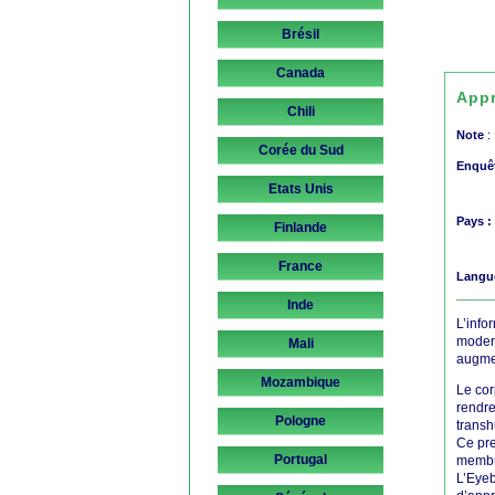
Brésil
Canada
App
Chili
Note
:
Corée du Sud
Enquê
Etats Unis
Pays :
Finlande
France
Langu
Inde
L’info
modern
Mali
augmen
Mozambique
Le cor
rendre
Pologne
trans
Ce pre
Portugal
membre
L’Eyeb