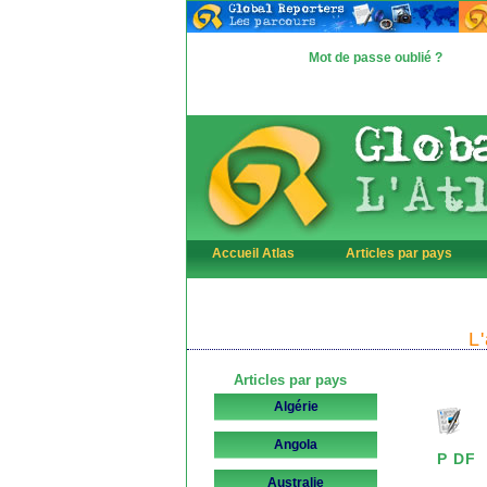
Mot de passe oublié ?
Accueil Atlas
Articles par pays
L
Articles par pays
Algérie
Angola
P D
Australie