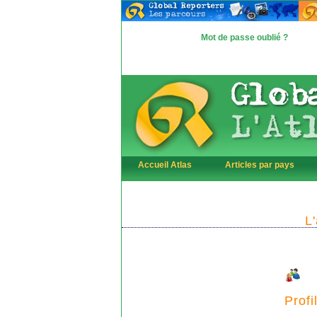
Mot de passe oublié ?
Accueil Atlas
Articles par pays
L
Profi