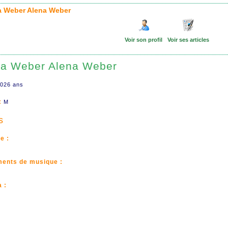
a Weber Alena Weber
Voir son profil
Voir ses articles
na Weber Alena Weber
026 ans
:
M
s
e :
ments de musique :
 :