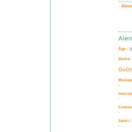
Alen
Ale
Âge :
2
Genre 
Goût
Musiqu
.
Instru
.
Cinéma
.
Sport :
.