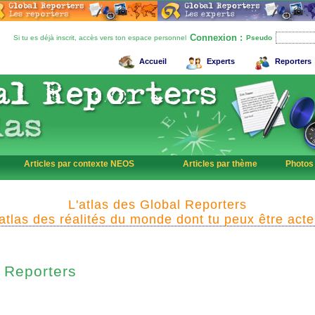
Connexion :
Si tu es déjà inscrit, accès vers ton espace personnel
Pseudo
Accueil
Experts
Reporters
Articles par contexte NEOS
Articles par thème
Photos
L'atlas des Global Reporters
'atlas des réalités du monde dont tu peux être acte
Reporters
l