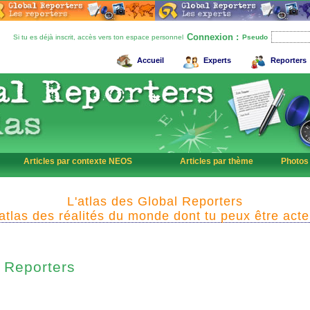
Connexion :
Si tu es déjà inscrit, accès vers ton espace personnel
Pseudo
Accueil
Experts
Reporters
Articles par contexte NEOS
Articles par thème
Photos
L'atlas des Global Reporters
'atlas des réalités du monde dont tu peux être acte
Reporters
l