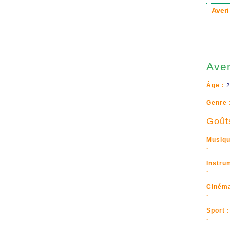
Averi
Aver
Âge :
2
Genre 
Goût
Musiqu
.
Instru
.
Cinéma
.
Sport :
.