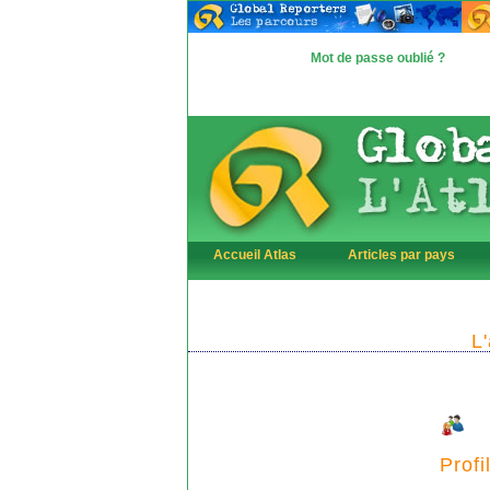
Mot de passe oublié ?
Accueil Atlas
Articles par pays
L
Profi