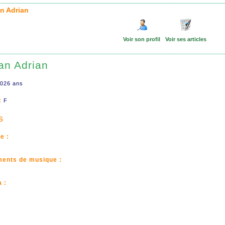
an Adrian
Voir son profil
Voir ses articles
an Adrian
026 ans
:
F
s
e :
ments de musique :
 :