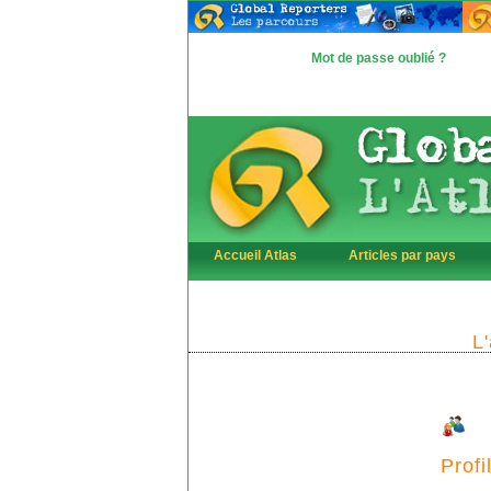
Mot de passe oublié ?
Accueil Atlas
Articles par pays
L
Profi