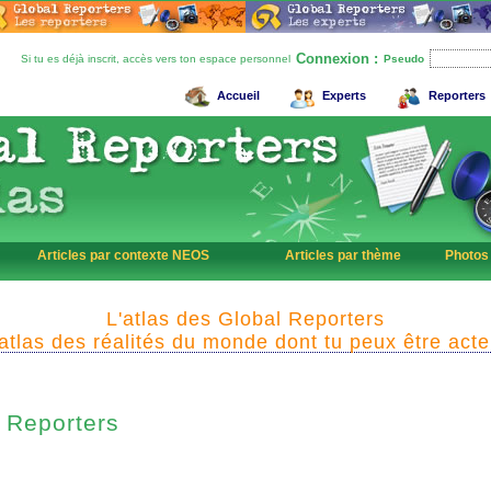
Connexion :
Si tu es déjà inscrit, accès vers ton espace personnel
Pseudo
Accueil
Experts
Reporters
Articles par contexte NEOS
Articles par thème
Photos
L'atlas des Global Reporters
'atlas des réalités du monde dont tu peux être acte
Reporters
l