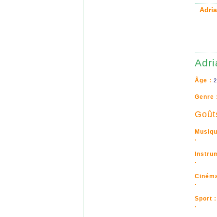
Adri
Adri
Âge :
2
Genre 
Goût
Musiqu
.
Instru
.
Cinéma
.
Sport :
.