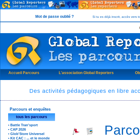
Mot de passe oublié ?
Si tu es déjà inscrit, accès vers
Accueil Parcours
L'association Global Reporters
Ob
Des activités pédagogiques en libre acc
Parcours et enquêtes
tous les parcours
Parco
• Battle Tran'sport
• CAP 2026
• Glob'Store Universel
• Kit CAC : ... et le monde