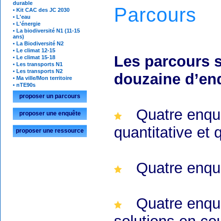
durable
Parcours
• Kit CAC des JC 2030
• L'eau
• L'énergie
• La biodiversité N1 (11-15
ans)
• La Biodiversité N2
• Le climat 12-15
Les parcours 
• Le climat 15-18
• Les transports N1
• Les transports N2
douzaine d’en
• Ma ville/Mon territoire
• nTE90s
proposer un parcours
Quatre enquê
proposer une enquête
quantitative et 
proposer une ressource
Quatre enquê
Quatre enquê